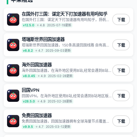
有上百万用户，用户整体好评95%以上，一对一在线客
服支持，保障你的使用体验。
在国外打三国：谋定天下打加速器有用吗知乎
在国外打三国：谋定天下打加速器有用吗知乎，扬帆回
下载
国,快人一步 1100万海外华人都在用的音乐视频回国加
v12.5.0
⭐ 4.8
2025-07-19更新
速器 Android iOS Windows Mac TV VIP 支持多种加速
场景 了解更多 看视频 全球高速通道搭配第三方CDN节
点,解锁加速腾讯视频、爱奇艺、哔哩哔哩和优酷视频,在
塔瑞斯世界回国加速器
国外也能畅快追剧!
塔瑞斯世界回国加速器，150条高速回国线路 自有高速
下载
中转节点 无需注册 一键连接 提供高速线路 应用内直达
v6.8.2
⭐ 4.7
2025-09-03更新
视频音乐app,快人一步 应用模式 App互不干扰 不间断的
隐私保护 数据加密 隐私保护 保持高速同时确保数据不
泄露 阻止第三方对数据进行窃取和监听
海外回国加速器
海外回国加速器，在海外地区使用B站,经常会遇到B站地
下载
区版权限制/网络IP屏蔽,缓冲卡顿等问题,使用我们的哔
v8.0.45
⭐ 4.9
2025-02-28更新
哩哔哩专用回国VPN,可加速解决各类网络问题,一键网络
回国,全球智能专线为您提供最优线路,一对一技术客服
7*24小时服务。
回国VPN
回国VPN，在海外地区使用B站,经常会遇到B站地区版权
下载
限制/网络IP屏蔽,缓冲卡顿等问题,使用我们的哔哩哔哩
v28.5.0
⭐ 4.9
2025-02-28更新
专用回国VPN,可加速解决各类网络问题,一键网络回国,
全球智能专线为您提供最优线路,一对一技术客服7*24小
时服务。
免费回国加速器
免费回国加速器，回国加速器拥有全球海量节点覆盖，
下载
运营商专线不卡顿超稳定，专为海外华人和留学生打
v9.9.5
⭐ 4.7
2025-03-12更新
造，帮助海外华人免除地域限制，随时高速稳定低延迟
玩国服游戏、观看高清视频、听高品质音乐。