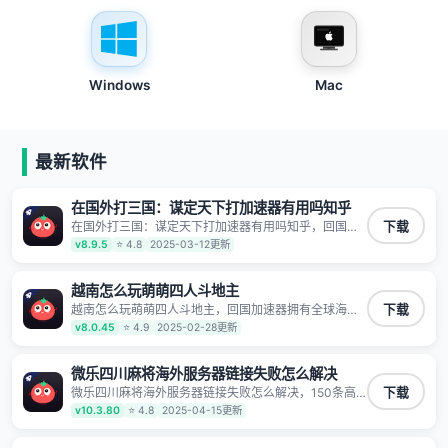
Windows
Mac
最新软件
在国外打三国：谋定天下打加速器有用吗知乎
在国外打三国：谋定天下打加速器有用吗知乎，回国加
下载
速器拥有全球海量节点覆盖，运营商专线不卡顿超稳
v8.9.5
⭐ 4.8
2025-03-12更新
定，专为海外华人和留学生打造，帮助海外华人免除地
域限制，随时高速稳定低延迟玩国服游戏、观看高清视
频、听高品质音乐。
越南怎么玩萌萌四人斗地主
越南怎么玩萌萌四人斗地主，回国加速器拥有全球海量
下载
节点覆盖，运营商专线不卡顿超稳定，专为海外华人和
v8.0.45
⭐ 4.9
2025-02-28更新
留学生打造，帮助海外华人免除地域限制，随时高速稳
定低延迟玩国服游戏、观看高清视频、听高品质音乐。
微乐四川麻将海外服务器链接失败怎么解决
微乐四川麻将海外服务器链接失败怎么解决，150条高
下载
速回国线路 自有高速中转节点 无需注册 一键连接 提供
v10.3.80
⭐ 4.8
2025-04-15更新
高速线路 应用内直达视频音乐app,快人一步 应用模式
App互不干扰 不间断的隐私保护 数据加密 隐私保护 保