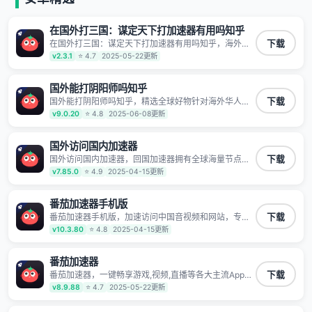
在国外打三国：谋定天下打加速器有用吗知乎
在国外打三国：谋定天下打加速器有用吗知乎，海外华
下载
人回国加速器,为境外华人解决海外怎么听歌?海外怎么
v2.3.1
⭐ 4.7
2025-05-22更新
看剧?海外怎么玩游戏不卡等境外难题,全球回国稳定国
内节点,专业、流畅加速让海外党们一键轻松回国,简单好
用
国外能打阴阳师吗知乎
国外能打阴阳师吗知乎，精选全球好物针对海外华人、
下载
留学生和海外出差用户打造的一款高质量专属回国加速
v9.0.20
⭐ 4.8
2025-06-08更新
器,只要身处海外即可一键加速畅享国内网络:追剧听歌、
影音娱乐、游戏电竞、赛事直播、商务办公、炒股等多
场景的应用及网络加速
国外访问国内加速器
国外访问国内加速器，回国加速器拥有全球海量节点覆
下载
盖，运营商专线不卡顿超稳定，专为海外华人和留学生
v7.85.0
⭐ 4.9
2025-04-15更新
打造，帮助海外华人免除地域限制，随时高速稳定低延
迟玩国服游戏、观看高清视频、听高品质音乐。
番茄加速器手机版
番茄加速器手机版，加速访问中国音视频和网站，专业
下载
回国加速器，帮你加速访问优酷、bilibili、腾讯视频、爱
v10.3.80
⭐ 4.8
2025-04-15更新
奇艺等，加速国服游戏，例如原神、阴阳师、和平精
英、使命召唤、天涯明月刀、一梦江湖、幻书启示录、
明日方舟、战双帕弥什、sky光·遇、另一个伊甸园等国
番茄加速器
内各种服务,回国加速器致力于帮助海外华人和留学生、
番茄加速器，一键畅享游戏,视频,直播等各大主流App应
下载
港澳台地区用户提供最好的回国游戏和音乐视频加速服
用,视频加载极速不卡顿。人在海外听歌,玩国服游戏 简
v8.9.88
⭐ 4.7
2025-05-22更新
务，可以在海外或港澳台地区流畅加速国服游戏和音视
单易用。
频服务，提供专业稳定的全球回国线路和游戏加速专
线。能加速访问优酷、爱奇艺、腾讯视频、B站、芒果