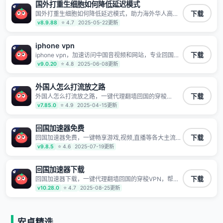
持高速同时确保数据不泄露 阻止第三方对数据进行窃取
国外打重生细胞如何降低延迟模式
和监听
国外打重生细胞如何降低延迟模式，助力海外华人高速
下载
访问国内网络，快速开启国内各直播平台,解决国内视
v8.9.88
⭐ 4.7
2025-05-22更新
频、音乐卡顿问题；更能加速海量国服游戏，超低延迟
稳定不掉线,畅享国内网络！
iphone vpn
iphone vpn，加速访问中国音视频和网站，专业回国加
下载
速器，帮你加速访问优酷、bilibili、腾讯视频、爱奇艺
v9.0.20
⭐ 4.8
2025-06-08更新
等，加速国服游戏，例如原神、阴阳师、和平精英、使
命召唤、天涯明月刀、一梦江湖、幻书启示录、明日方
舟、战双帕弥什、sky光·遇、另一个伊甸园等国内各种
外国人怎么打流放之路
服务,回国加速器致力于帮助海外华人和留学生、港澳台
外国人怎么打流放之路，一键代理翻墙回国的穿梭
下载
地区用户提供最好的回国游戏和音乐视频加速服务，可
VPN，帮助海外华人留学生及港澳台地区用户破除地区
v7.85.0
⭐ 4.9
2025-04-15更新
以在海外或港澳台地区流畅加速国服游戏和音视频服
版权限制问题，一键降低游戏延迟，加速访问中国网
务，提供专业稳定的全球回国线路和游戏加速专线。能
站、游戏及应用。
加速访问优酷、爱奇艺、腾讯视频、B站、芒果TV、西
回国加速器免费
瓜视频、QQ音乐、网易云音乐、酷狗音乐、YY等主流
网站应用解除限制，带你穿梭加速回国。目前已有上百
回国加速器免费，一键畅享游戏,视频,直播等各大主流
下载
万用户，用户整体好评95%以上，一对一在线客服支
App应用,视频加载极速不卡顿。人在海外听歌,玩国服游
v9.8.5
⭐ 4.6
2025-07-19更新
持，保障你的使用体验。
戏 简单易用。
回国加速器下载
回国加速器下载，一键代理翻墙回国的穿梭VPN，帮助
下载
海外华人留学生及港澳台地区用户破除地区版权限制问
v10.28.0
⭐ 4.7
2025-08-25更新
题，一键降低游戏延迟，加速访问中国网站、游戏及应
用。
安卓精选