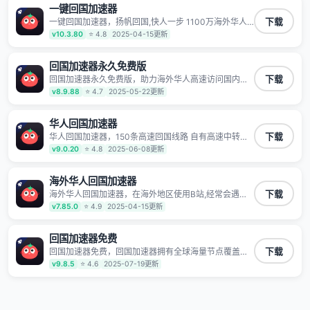
一键回国加速器
一键回国加速器，扬帆回国,快人一步 1100万海外华人
下载
都在用的音乐视频回国加速器 Android iOS Windows
v10.3.80
⭐ 4.8
2025-04-15更新
Mac TV VIP 支持多种加速场景 了解更多 看视频 全球高
速通道搭配第三方CDN节点,解锁加速腾讯视频、爱奇
艺、哔哩哔哩和优酷视频,在国外也能畅快追剧!
回国加速器永久免费版
回国加速器永久免费版，助力海外华人高速访问国内网
下载
络，快速开启国内各直播平台,解决国内视频、音乐卡顿
v8.9.88
⭐ 4.7
2025-05-22更新
问题；更能加速海量国服游戏，超低延迟稳定不掉线,畅
享国内网络！
华人回国加速器
华人回国加速器，150条高速回国线路 自有高速中转节
下载
点 无需注册 一键连接 提供高速线路 应用内直达视频音
v9.0.20
⭐ 4.8
2025-06-08更新
乐app,快人一步 应用模式 App互不干扰 不间断的隐私保
护 数据加密 隐私保护 保持高速同时确保数据不泄露 阻
止第三方对数据进行窃取和监听
海外华人回国加速器
海外华人回国加速器，在海外地区使用B站,经常会遇到B
下载
站地区版权限制/网络IP屏蔽,缓冲卡顿等问题,使用我们
v7.85.0
⭐ 4.9
2025-04-15更新
的哔哩哔哩专用回国VPN,可加速解决各类网络问题,一键
网络回国,全球智能专线为您提供最优线路,一对一技术客
服7*24小时服务。
回国加速器免费
回国加速器免费，回国加速器拥有全球海量节点覆盖，
下载
运营商专线不卡顿超稳定，专为海外华人和留学生打
v9.8.5
⭐ 4.6
2025-07-19更新
造，帮助海外华人免除地域限制，随时高速稳定低延迟
玩国服游戏、观看高清视频、听高品质音乐。