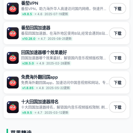
番茄VPN
TV、西瓜视频、QQ音乐、网易云音乐、酷狗音乐、YY
等主流网站应用解除限制，带你穿梭加速回国。目前已
番茄VPN，助力海外华人高速访问国内网络，快速开启
下载
有上百万用户，用户整体好评95%以上，一对一在线客
国内各直播平台,解决国内视频、音乐卡顿问题；更能加
v9.8.5
⭐ 4.6
2025-07-19更新
服支持，保障你的使用体验。
速海量国服游戏，超低延迟稳定不掉线,畅享国内网络！
番茄回国加速器
番茄回国加速器，在海外地区使用B站,经常会遇到B站地
下载
区版权限制/网络IP屏蔽,缓冲卡顿等问题,使用我们的哔
v10.28.0
⭐ 4.7
2025-08-25更新
哩哔哩专用回国VPN,可加速解决各类网络问题,一键网络
回国,全球智能专线为您提供最优线路,一对一技术客服
7*24小时服务。
回国加速器哪个效果最好
回国加速器哪个效果最好，解锁国内音乐视频版权限制.
下载
刷剧不卡，高清秒开. 有效降低国服游戏延迟. 提升国内
v28.5.0
⭐ 4.9
2025-02-28更新
主流应用访问速度 ; 独创加速黑科技 · 海量边缘. 动态多
线. 智能流控。
免费海外翻回国app
免费海外翻回国app，加速访问中国音视频和网站，专
下载
业回国加速器，帮你加速访问优酷、bilibili、腾讯视频、
v1.8.85
⭐ 4.8
2025-05-22更新
爱奇艺等，加速国服游戏，例如原神、阴阳师、和平精
英、使命召唤、天涯明月刀、一梦江湖、幻书启示录、
明日方舟、战双帕弥什、sky光·遇、另一个伊甸园等国
十大回国加速器排名
内各种服务,回国加速器致力于帮助海外华人和留学生、
十大回国加速器排名，解锁国内音乐视频版权限制. 刷剧
下载
港澳台地区用户提供最好的回国游戏和音乐视频加速服
不卡，高清秒开. 有效降低国服游戏延迟. 提升国内主流
v9.9.5
⭐ 4.7
2025-03-12更新
务，可以在海外或港澳台地区流畅加速国服游戏和音视
应用访问速度 ; 独创加速黑科技 · 海量边缘. 动态多线. 智
频服务，提供专业稳定的全球回国线路和游戏加速专
能流控。
线。能加速访问优酷、爱奇艺、腾讯视频、B站、芒果
TV、西瓜视频、QQ音乐、网易云音乐、酷狗音乐、YY
等主流网站应用解除限制，带你穿梭加速回国。目前已
苹果精选